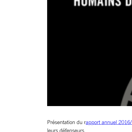
Présentation du r
apport annuel 201
leurs défenseurs