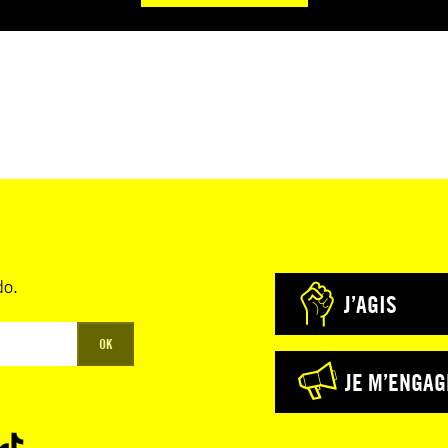
do.
J’AGIS
OK
JE M’ENGAG