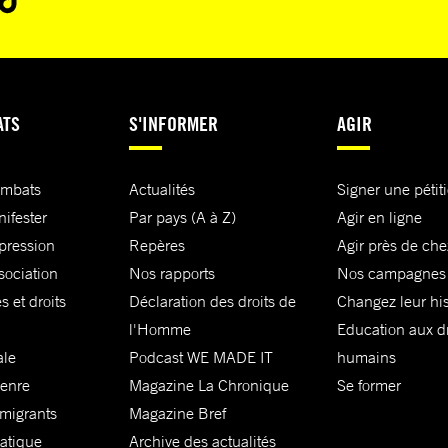
ATS
S'INFORMER
AGIR
ombats
Actualités
Signer une pétit
nifester
Par pays (A à Z)
Agir en ligne
xpression
Repères
Agir près de che
sociation
Nos rapports
Nos campagnes
s et droits
Déclaration des droits de
Changez leur his
l'Homme
Education aux dr
ale
Podcast WE MADE IT
humains
genre
Magazine La Chronique
Se former
 migrants
Magazine Bref
matique
Archive des actualités