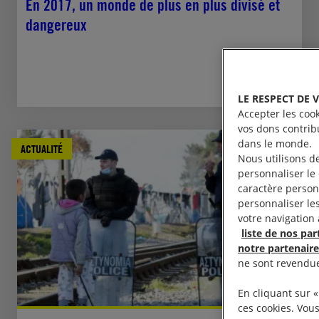
En 2017, un monde de plus en plus divisé et
dangereux
LE RESPECT DE 
Accepter les cook
vos dons contribu
dans le monde.
ACTUALITÉ
Nous utilisons d
personnaliser le 
caractère person
personnaliser le
votre navigation
liste de nos par
notre partenaire
ne sont revendue
En cliquant sur «
ces cookies. Vou