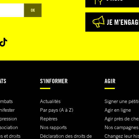
OK
JE M’ENGAG
ATS
S'INFORMER
AGIR
ombats
Actualités
Signer une pétit
nifester
Par pays (A à Z)
Agir en ligne
xpression
Repères
Agir près de che
sociation
Nos rapports
Nos campagnes
s et droits
Déclaration des droits de
Changez leur his