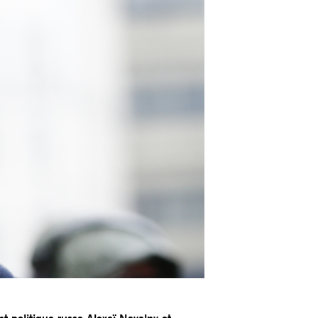
nt politique russe Alexeï Navalny et