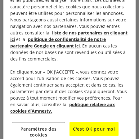
d’association et lutte contre les discriminations
et les publicités, et analyser notre trafic. Les données à
caractère personnel et les cookies que nous collectons
visant les personnes
LGBTI
dans monde.
peuvent être utilisés pour personnaliser les annonces.
L’homosexualité, la bisexualité, la transidentité et
Nous partageons aussi certaines informations sur votre
l’intersexuation peuvent être des motifs de
navigation avec nos partenaires. Vous pouvez entres
autres consulter la
liste de nos partenaires en cliquant
discrimination, d’emprisonnement, de torture et
ici
et la
politique de confidentialité de notre
même de mort. Cette année, l’accent est mis sur les
partenaire Google en cliquant ici
. En aucun cas les
droits des personnes
Intersexes.
données de nos bases ne sont revendues ou utilisées à
des fins commerciales.
En cliquant sur « OK J'ACCEPTE », vous donnez votre
accord pour l'utilisation de ces cookies. Vous pouvez
Rendez-vous dans les villes suivantes :
également continuer sans accepter, et dans ce cas, les
paramètres par défaut des cookies s'appliqueront. Vous
pouvez à tout moment modifier vos préférences. Pour
Rouen –
4 mai
en savoir plus, consultez la
politique relative aux
cookies d’Amnesty.
Alençon –
11 mai
Paramètres des
C'est OK pour moi
Angers, Gap, Orléans –
18 mai
cookies