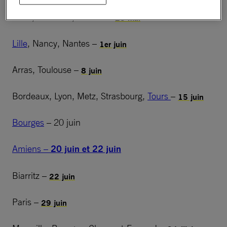
Caen, Grenoble, Poitiers –
25 mai
Lille
, Nancy, Nantes –
1er juin
Arras, Toulouse –
8 juin
Bordeaux, Lyon, Metz, Strasbourg,
Tours
–
15 juin
Bourges
– 20 juin
Amiens –
20 juin et 22 juin
Biarritz –
22 juin
Paris –
29 juin