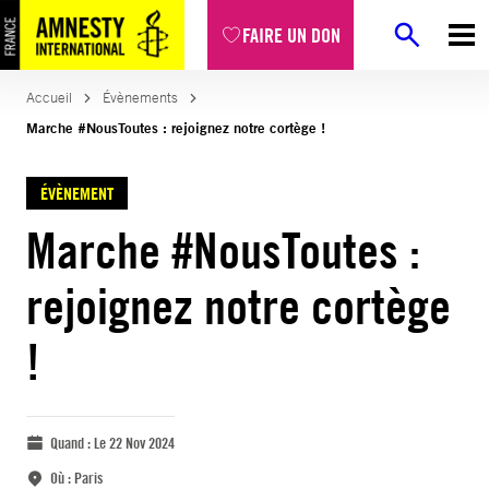
FAIRE UN DON
Accueil
Évènements
Marche #NousToutes : rejoignez notre cortège !
ÉVÈNEMENT
Marche #NousToutes :
rejoignez notre cortège
!
Quand :
Le 22 Nov 2024
Où :
Paris