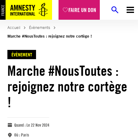
FAIRE UN DON
Accueil
Évènements
Marche #NousToutes : rejoignez notre cortège !
ÉVÈNEMENT
Marche #NousToutes :
rejoignez notre cortège
!
Quand :
Le 22 Nov 2024
Où :
Paris