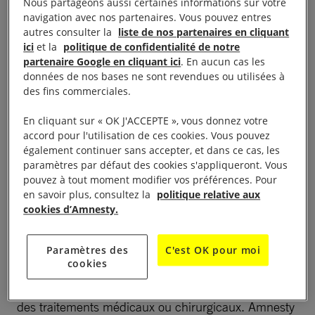
Nous partageons aussi certaines informations sur votre
navigation avec nos partenaires. Vous pouvez entres
autres consulter la
liste de nos partenaires en cliquant
Amnesty International s’associe à la grande marche
ici
et la
politique de confidentialité de notre
des personnes trans (transgenres et transsexuelles)
partenaire Google en cliquant ici
. En aucun cas les
organisée le samedi 15 octobre à 14h à Belleville.
données de nos bases ne sont revendues ou utilisées à
des fins commerciales.
Discriminations, violences, difficultés à changer
d’état-civil, les droits fondamentaux des personnes
En cliquant sur « OK J'ACCEPTE », vous donnez votre
trans doivent être mieux protégés.
accord pour l'utilisation de ces cookies. Vous pouvez
également continuer sans accepter, et dans ce cas, les
paramètres par défaut des cookies s'appliqueront. Vous
La 20ème marche des personnes trans partira de
pouvez à tout moment modifier vos préférences. Pour
Belleville à 14h en direction de la place du Châtelet.
en savoir plus, consultez la
politique relative aux
cookies d’Amnesty.
Amnesty International sera présente cette année
encore pour apporter son soutien aux personnes
Paramètres des
C'est OK pour moi
cookies
trans et à leur combat pour défendre leur droit à
changer d’état-civil sans être contraintes de subir
des traitements médicaux ou chirurgicaux. Amnesty