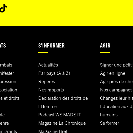
ATS
S'INFORMER
AGIR
ombats
Actualités
Signer une pétit
nifester
Par pays (A à Z)
Agir en ligne
xpression
Repères
Agir près de che
sociation
Nos rapports
Nos campagnes
s et droits
Déclaration des droits de
Changez leur his
l'Homme
Education aux dr
ale
Podcast WE MADE IT
humains
genre
Magazine La Chronique
Se former
 migrants
Magazine Bref