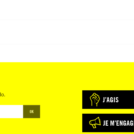
do.
J’AGIS
OK
JE M’ENGAG