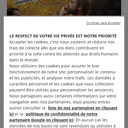
Continuer sans accepter
LE RESPECT DE VOTRE VIE PRIVÉE EST NOTRE PRIORITÉ
Accepter les cookies, c'est nous soutenir et réduire nos
frais de collecte afin que vos dons contribuent en
priorité à la lutte contre les atteintes aux droits humains
dans le monde.
Nous utilisons des cookies pour assurer le bon
fonctionnement de notre site, personnaliser le contenu
et les publicités, et analyser notre trafic. Les données à
caractère personnel et les cookies que nous collectons
peuvent être utilisés pour personnaliser les annonces.
Nous partageons aussi certaines informations sur votre
navigation avec nos partenaires. Vous pouvez entres
autres consulter la
liste de nos partenaires en cliquant
ici
et la
politique de confidentialité de notre
Projection du film « Libre » au cinéma les Baladins
partenaire Google en cliquant ici
. En aucun cas les
de Lannion à 20h30 . Cette projection sera
données de nos bases ne sont revendues ou utilisées à