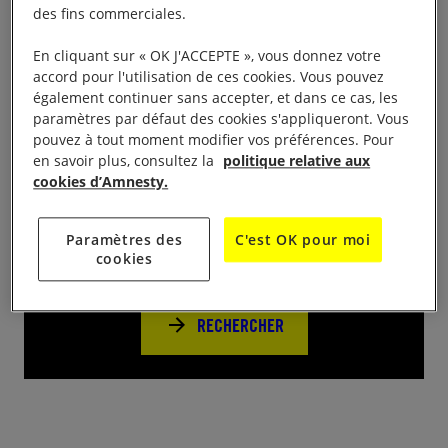
précédée d’informations relatives aux migrants et au
des fins commerciales.
délit de solidarité. Tarifs : prix du cinéma.
En cliquant sur « OK J'ACCEPTE », vous donnez votre
accord pour l'utilisation de ces cookies. Vous pouvez
également continuer sans accepter, et dans ce cas, les
paramètres par défaut des cookies s'appliqueront. Vous
pouvez à tout moment modifier vos préférences. Pour
en savoir plus, consultez la
politique relative aux
Près de chez vous
cookies d’Amnesty.
Trouvez d’autres événements pour agir
Paramètres des
C'est OK pour moi
avec nous
cookies
RECHERCHER