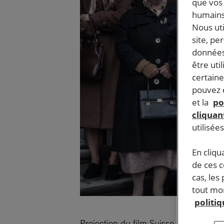
que vos 
humains
Nous ut
site, pe
données
être uti
certaine
pouvez e
et la
po
cliquant
utilisée
En cliqu
de ces 
cas, les
tout mom
politi
Projection du film Suisse « Les Conq