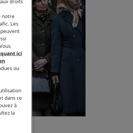
 aux droits
e notre
afic. Les
s peuvent
ssi
 Vous
iquant ici
 en
endues ou
tilisation
et dans ce
pouvez à
ltez la