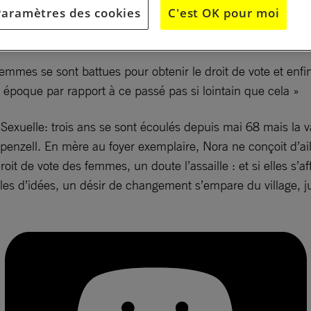
Paramètres des cookies
C'est OK pour moi
ivi d’ un débat sur le thème du film. Lutter pour obtenir se
femmes se sont battues pour obtenir le droit de vote et enfin
 époque par rapport à ce passé pas si lointain que cela »
exuelle: trois ans se sont écoulés depuis mai 68 mais la 
’Appenzell. En mère au foyer exemplaire, Nora ne conçoit d’a
oit de vote des femmes, un doute l’assaille : et si elles s
es d’idées, un désir de changement s’empare du village, j