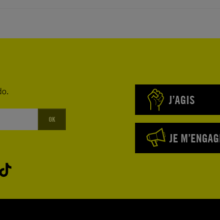
do.
J’AGIS
OK
JE M’ENGAG