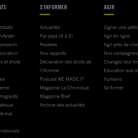
ATS
S'INFORMER
AGIR
ombats
Actualités
Signer une pétit
nifester
Par pays (A à Z)
Agir en ligne
xpression
Repères
Agir près de che
sociation
Nos rapports
Nos campagnes
s et droits
Déclaration des droits de
Changez leur his
l'Homme
Education aux dr
ale
Podcast WE MADE IT
humains
genre
Magazine La Chronique
Se former
 migrants
Magazine Bref
matique
Archive des actualités
ational
e
rnationale