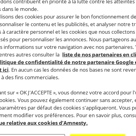
dons contribuent en priorité à la lutte contre les atteintes
 dans le monde.
ilisons des cookies pour assurer le bon fonctionnement d
rsonnaliser le contenu et les publicités, et analyser notre tr
 à caractère personnel et les cookies que nous collecton
lisés pour personnaliser les annonces. Nous partageons au
s informations sur votre navigation avec nos partenaires.
ntres autres consulter la
liste de nos partenaires en cl
litique de confidentialité de notre partenaire Google
 ici
. En aucun cas les données de nos bases ne sont rev
s à des fins commerciales.
ant sur « OK J'ACCEPTE », vous donnez votre accord pour l'u
cookies. Vous pouvez également continuer sans accepter, 
 paramètres par défaut des cookies s'appliqueront. Vous 
ent modifier vos préférences. Pour en savoir plus, consu
que relative aux cookies d’Amnesty.
uérantes » , 2 Rue Louis Pergaud, au cinéma l’Olympia