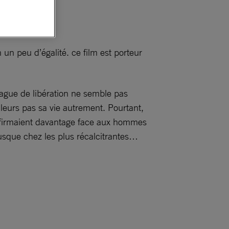
s droits !
 un peu d’égalité. ce film est porteur
vague de libération ne semble pas
illeurs pas sa vie autrement. Pourtant,
’affirmaient davantage face aux hommes
usque chez les plus récalcitrantes…