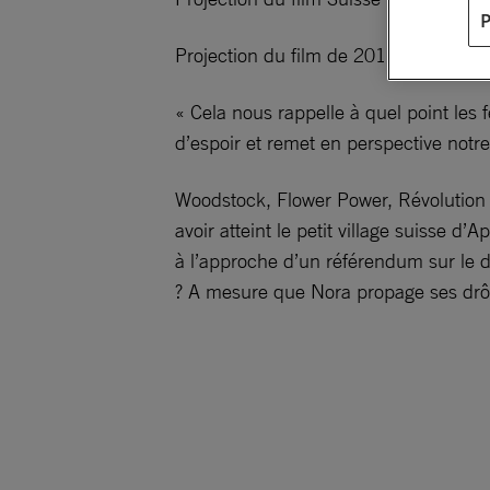
Projection du film de 2017 à 20h30, su
« Cela nous rappelle à quel point les 
d’espoir et remet en perspective notre
Woodstock, Flower Power, Révolution S
avoir atteint le petit village suisse d
à l’approche d’un référendum sur le dr
? A mesure que Nora propage ses drôl