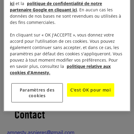
Schroeder suivie d’un débat dans le cadre de la
ici
et la
politique de confidentialité de notre
campagne » I welcome »
partenaire Google en cliquant ici
. En aucun cas les
données de nos bases ne sont revendues ou utilisées à
des fins commerciales.
au Cinéma L’Hélios, 35 rue
le 13 novembre à 20h30
du Bournard.
En cliquant sur « OK J'ACCEPTE », vous donnez votre
accord pour l'utilisation de ces cookies. Vous pouvez
également continuer sans accepter, et dans ce cas, les
Le débat se fera en présence de Didier Michal,
paramètres par défaut des cookies s'appliqueront. Vous
Coordinateur Thaïlande-Myanmar d’AIF.
pouvez à tout moment modifier vos préférences. Pour
en savoir plus, consultez la
politique relative aux
Une table sera tenue par le groupe local, comme
cookies d’Amnesty.
d’habitude, dans le hall du cinéma (appel à
signatures pour la pétition en ligne sur les
Paramètres des
C'est OK pour moi
cookies
Rohingyas
).
Contact
amnesty.asnieres@gmail.com