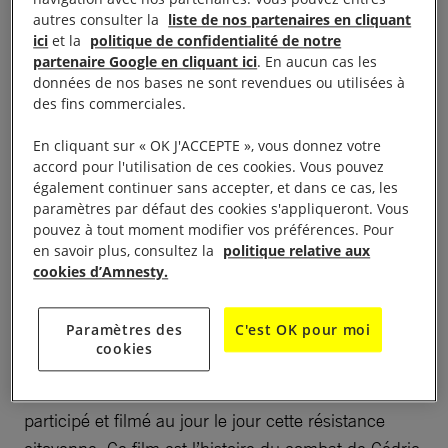
autres consulter la
liste de nos partenaires en cliquant
ici
et la
politique de confidentialité de notre
partenaire Google en cliquant ici
. En aucun cas les
données de nos bases ne sont revendues ou utilisées à
des fins commerciales.
Film documentaire « libre » de Michel Toesca.
Cédric Herrou
, agriculteur dans la vallée de la Roya.
En cliquant sur « OK J'ACCEPTE », vous donnez votre
accord pour l'utilisation de ces cookies. Vous pouvez
Du jour où Cédric a croisé la route des réfugiés il
également continuer sans accepter, et dans ce cas, les
décide, avec d’autres habitants de la vallée, de les
paramètres par défaut des cookies s'appliqueront. Vous
accueillir, de leur offrir un refuge et de les aider à
pouvez à tout moment modifier vos préférences. Pour
en savoir plus, consultez la
politique relative aux
déposer leur demande d’asile.
cookies d’Amnesty.
Mais en agissant ainsi, il est considéré hors la loi…
Paramètres des
C'est OK pour moi
Michel Toesca, ami de longue date de Cédric et
cookies
habitant aussi de la Roya, l’a suivi durant trois ans.
Témoin concerné et sensibilisé, caméra en main, il a
participé et filmé au jour le jour cette résistance