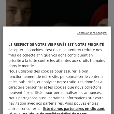
Continuer sans accepter
LE RESPECT DE VOTRE VIE PRIVÉE EST NOTRE PRIORITÉ
Accepter les cookies, c'est nous soutenir et réduire nos
frais de collecte afin que vos dons contribuent en
priorité à la lutte contre les atteintes aux droits humains
dans le monde.
Nous utilisons des cookies pour assurer le bon
fonctionnement de notre site, personnaliser le contenu
et les publicités, et analyser notre trafic. Les données à
caractère personnel et les cookies que nous collectons
peuvent être utilisés pour personnaliser les annonces.
Nous partageons aussi certaines informations sur votre
navigation avec nos partenaires. Vous pouvez entres
Le groupe d’Amnesty International vous incite à la
autres consulter la
liste de nos partenaires en cliquant
ici
et la
politique de confidentialité de notre