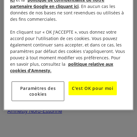
projection du Film
La Mécanique des flux
de
partenaire Google en cliquant ici
. En aucun cas les
Nathalie Loubeyre La présentation du film sera
données de nos bases ne sont revendues ou utilisées à
suivie d’une discussion avec Amnesty Nord-
des fins commerciales.
Essonne, l’association l’AJAR (Collectif des réfugiés
En cliquant sur « OK J'ACCEPTE », vous donnez votre
de Juvisy) le mardi
14 mars à 20h
accord pour l'utilisation de ces cookies. Vous pouvez
également continuer sans accepter, et dans ce cas, les
Cinéma de Juvisy – Salle Agnès Varda Grand-Rue,
paramètres par défaut des cookies s'appliqueront. Vous
pouvez à tout moment modifier vos préférences. Pour
91260 Juvisy-sur-Orge
en savoir plus, consultez la
politique relative aux
cookies d’Amnesty.
Contact :
Paramètres des
C'est OK pour moi
cookies
Yveline Pouillot – 06 82 18 52 61
Amnesty Nord-Essonne