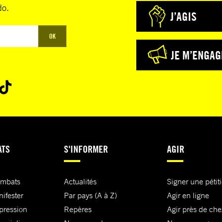
do.
J’AGIS
OK
JE M’ENGAG
ATS
S'INFORMER
AGIR
ombats
Actualités
Signer une pétit
nifester
Par pays (A à Z)
Agir en ligne
xpression
Repères
Agir près de che