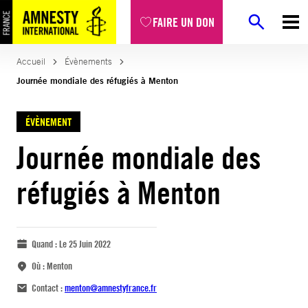
FAIRE UN DON
Accueil
Évènements
Journée mondiale des réfugiés à Menton
ÉVÈNEMENT
Journée mondiale des
réfugiés à Menton
Quand :
Le 25 Juin 2022
Où :
Menton
Contact :
menton@amnestyfrance.fr