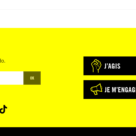
do.
J’AGIS
OK
JE M’ENGAG