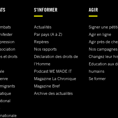
ATS
S'INFORMER
AGIR
ombats
Actualités
Signer une pétit
nifester
Par pays (A à Z)
Agir en ligne
xpression
Repères
Agir près de che
sociation
Nos rapports
Nos campagnes
s et droits
Déclaration des droits de
Changez leur his
l'Homme
Education aux dr
ale
Podcast WE MADE IT
humains
genre
Magazine La Chronique
Se former
 migrants
Magazine Bref
matique
Archive des actualités
ational
e
rnationale