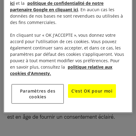
ici
et la
politique de confidentialité de notre
partenaire Google en cliquant ici
. En aucun cas les
, Amnesty International France
données de nos bases ne sont revendues ou utilisées à
Le 8 novembre à 19h
des fins commerciales.
sera présente
pour appeler au
Place Stravinsky
respect des droits fondamentaux des personnes
En cliquant sur « OK J'ACCEPTE », vous donnez votre
intersexes en France et dans le monde
accord pour l'utilisation de ces cookies. Vous pouvez
également continuer sans accepter, et dans ce cas, les
paramètres par défaut des cookies s'appliqueront. Vous
Les personnes intersexe – qui naissent avec des
pouvez à tout moment modifier vos préférences. Pour
organes génitaux qui ne correspondent ni au
en savoir plus, consultez la
politique relative aux
cookies d’Amnesty.
masculin ni au féminin – subissent de nombreuses
discriminations dont des opérations chirurgicales
dès la naissance afin de les « normaliser ». Ces
Paramètres des
C'est OK pour moi
cookies
pratiques
ne doivent pas être systématiques et être
reportées bien après la naissance lorsque l’enfant
est en âge de fournir un consentement éclairé.