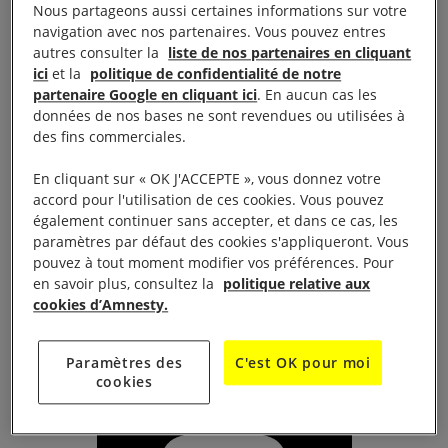
Nous partageons aussi certaines informations sur votre
Le groupe local vous invite à la projection Film
navigation avec nos partenaires. Vous pouvez entres
autres consulter la
liste de nos partenaires en cliquant
« Prendre le large » à 14h15 organisée par le Ciné-
ici
et la
politique de confidentialité de notre
club de la MJC, 4 rue du Lieutenant-colonel
partenaire Google en cliquant ici
. En aucun cas les
Deymes.
données de nos bases ne sont revendues ou utilisées à
des fins commerciales.
Edith, 45 ans, ouvrière dans une usine textile, voit
En cliquant sur « OK J'ACCEPTE », vous donnez votre
sa vie bouleversée par un plan social. Loin de son
accord pour l'utilisation de ces cookies. Vous pouvez
également continuer sans accepter, et dans ce cas, les
fils et sans attache, plutôt que le chômage, elle est
paramètres par défaut des cookies s'appliqueront. Vous
la seule à choisir de rejoindre son usine délocalisée
pouvez à tout moment modifier vos préférences. Pour
au Maroc…
en savoir plus, consultez la
politique relative aux
cookies d’Amnesty.
Stand Amnesty après la projection.
Paramètres des
C'est OK pour moi
cookies