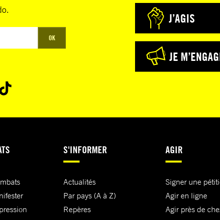
do.
J’AGIS
OK
JE M’ENGAG
ATS
S'INFORMER
AGIR
ombats
Actualités
Signer une pétit
nifester
Par pays (A à Z)
Agir en ligne
xpression
Repères
Agir près de che