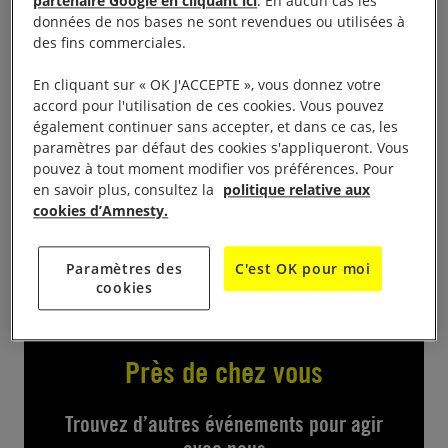
partenaire Google en cliquant ici
. En aucun cas les
Manifestation annuelle organisée par un collectif de
données de nos bases ne sont revendues ou utilisées à
15 associations angevines agissant auprès des
des fins commerciales.
réfugiés
et migrants. Au programme : musique avec
En cliquant sur « OK J'ACCEPTE », vous donnez votre
l’orchestre MUSIQUAMIX de CLAIRE BOSSE,
accord pour l'utilisation de ces cookies. Vous pouvez
composé en partie de migrants-réfugiés ;
également continuer sans accepter, et dans ce cas, les
expositions de photos, témoignages de réfugiés,
paramètres par défaut des cookies s'appliqueront. Vous
pouvez à tout moment modifier vos préférences. Pour
stands d’information, jeux pour enfants et goûter
en savoir plus, consultez la
politique relative aux
partagé. Ren dez-vous de 17h30 à 21h place de
cookies d’Amnesty.
Lorraone devant Irigo.
Paramètres des
C'est OK pour moi
cookies
Près de chez vous
Trouvez d’autres événements pour agir