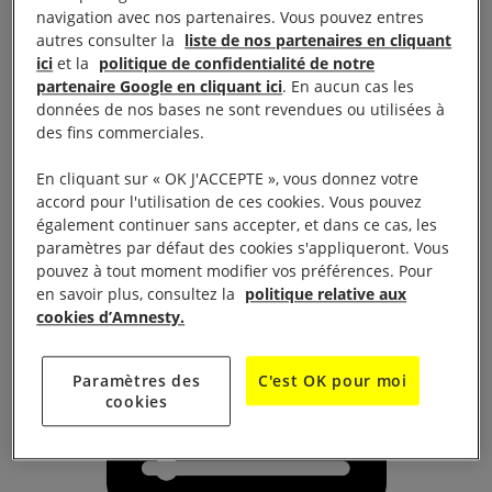
navigation avec nos partenaires. Vous pouvez entres
Projection-débat-événement du film Les Femmes du
autres consulter la
liste de nos partenaires en cliquant
ici
et la
politique de confidentialité de notre
Chaos : portrait de femmes vénézuéliennes
partenaire Google en cliquant ici
. En aucun cas les
aujourd’hui. A 20h15 au Cinéma Le Colisée.
données de nos bases ne sont revendues ou utilisées à
des fins commerciales.
Animation et pétition autour de la journée des droits
En cliquant sur « OK J'ACCEPTE », vous donnez votre
des femmes notamment trois militantes
accord pour l'utilisation de ces cookies. Vous pouvez
saoudiennes.
également continuer sans accepter, et dans ce cas, les
paramètres par défaut des cookies s'appliqueront. Vous
pouvez à tout moment modifier vos préférences. Pour
en savoir plus, consultez la
politique relative aux
cookies d’Amnesty.
Paramètres des
C'est OK pour moi
cookies