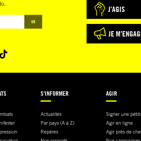
do.
J’AGIS
OK
JE M’ENGAG
ATS
S'INFORMER
AGIR
ombats
Actualités
Signer une pétit
nifester
Par pays (A à Z)
Agir en ligne
xpression
Repères
Agir près de che
sociation
Nos rapports
Nos campagnes