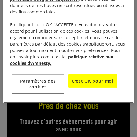
campagne I Welcome,
samedi et dimanche de14 h à
données de nos bases ne sont revendues ou utilisées à
à la nouvelle salle des fêtes quartier de
17 h
des fins commerciales.
Tharabie . Vous y trouverez des livres pour enfant,
En cliquant sur « OK J'ACCEPTE », vous donnez votre
adultes, documents, romans, BD,
accord pour l'utilisation de ces cookies. Vous pouvez
également continuer sans accepter, et dans ce cas, les
Contact :
paramètres par défaut des cookies s'appliqueront. Vous
pouvez à tout moment modifier vos préférences. Pour
en savoir plus, consultez la
politique relative aux
amnesty.villefontaine@gmail.com
cookies d’Amnesty.
Paramètres des
C'est OK pour moi
cookies
Près de chez vous
Trouvez d’autres événements pour agir
avec nous