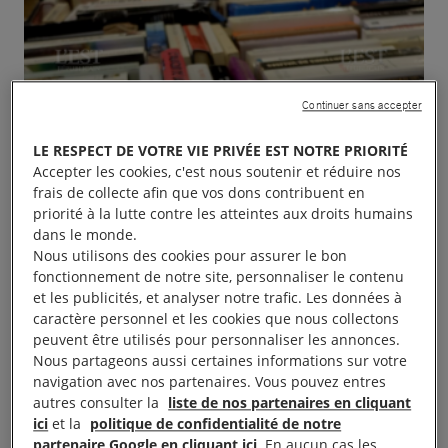
Continuer sans accepter
LE RESPECT DE VOTRE VIE PRIVÉE EST NOTRE PRIORITÉ
Accepter les cookies, c'est nous soutenir et réduire nos
frais de collecte afin que vos dons contribuent en
priorité à la lutte contre les atteintes aux droits humains
dans le monde.
Nous utilisons des cookies pour assurer le bon
fonctionnement de notre site, personnaliser le contenu
et les publicités, et analyser notre trafic. Les données à
caractère personnel et les cookies que nous collectons
peuvent être utilisés pour personnaliser les annonces.
Nous partageons aussi certaines informations sur votre
navigation avec nos partenaires. Vous pouvez entres
autres consulter la
liste de nos partenaires en cliquant
Collecte, vente de livres, dans le cadre de la
ici
et la
politique de confidentialité de notre
partenaire Google en cliquant ici
. En aucun cas les