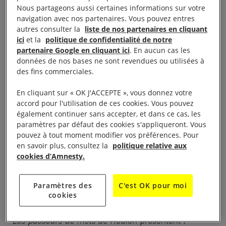
Nous partageons aussi certaines informations sur votre
navigation avec nos partenaires. Vous pouvez entres
autres consulter la
liste de nos partenaires en cliquant
ici
et la
politique de confidentialité de notre
partenaire Google en cliquant ici
. En aucun cas les
Théâtre de verdure – 142, avenue du Lubéron 84440
données de nos bases ne sont revendues ou utilisées à
des fins commerciales.
Robion
En cliquant sur « OK J'ACCEPTE », vous donnez votre
Dimanche 17 juin de 18h00 à 22h00
accord pour l'utilisation de ces cookies. Vous pouvez
également continuer sans accepter, et dans ce cas, les
paramètres par défaut des cookies s'appliqueront. Vous
Du théâtre et de la musique pour parler des réfugiés, des
pouvez à tout moment modifier vos préférences. Pour
migrations et de l’exil.
en savoir plus, consultez la
politique relative aux
cookies d’Amnesty.
La compagnie la posada de Don Quichotte
présente
» les couleurs de l’âme du monde » par Alain
Paramètres des
C'est OK pour moi
Guerrieri
cookies
Les passeurs de mots
de Robion présentent :