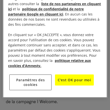
Le groupe d’Amnesty International particpe au mini-
autres consulter la
liste de nos partenaires en cliquant
village d’ONG dans le Festival CLIMAX autour de la
ici
et la
politique de confidentialité de notre
partenaire Google en cliquant ici
. En aucun cas les
campagne « I welcome »
données de nos bases ne sont revendues ou utilisées à
des fins commerciales.
de 14 h à 18 h 87 quai des queyries, 33100
Bordeaux Bastide
En cliquant sur « OK J'ACCEPTE », vous donnez votre
accord pour l'utilisation de ces cookies. Vous pouvez
également continuer sans accepter, et dans ce cas, les
paramètres par défaut des cookies s'appliqueront. Vous
pouvez à tout moment modifier vos préférences. Pour
En parallèle aux conférences-débat, un mini-village
en savoir plus, consultez la
politique relative aux
cookies d’Amnesty.
d’ONG a été organisé afin de soutenir des
associations oeuvrant à l’accueil des migrants. Il
Paramètres des
C'est OK pour moi
s’agit de sensibiliser le public à cette cause à travers
cookies
des informations sur la réalité de la question, la
proposition de pétitions et d’actions dans le cadre
de la campagne I Welcome.