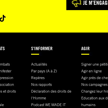
JE M’ENGAG
ATS
S'INFORMER
AGIR
ombats
Actualités
Signer une pétit
nifester
Par pays (A à Z)
Agir en ligne
xpression
Repères
Agir près de che
sociation
Nos rapports
Nos campagnes
s et droits
Déclaration des droits de
Changez leur his
l'Homme
Education aux dr
ale
Podcast WE MADE IT
humains