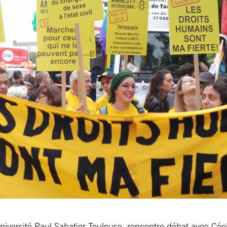
ersité Paul Sabatier Toulouse, rencontre débat avec Cécil