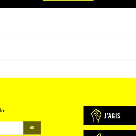
do.
J’AGIS
OK