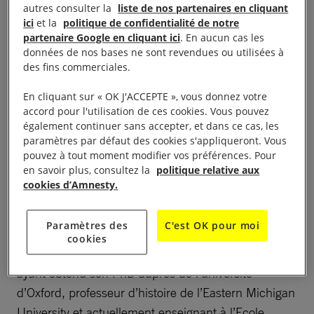
autres consulter la
liste de nos partenaires en cliquant
ici
et la
politique de confidentialité de notre
Conférence Apartheid Palestine avec Dr. John
partenaire Google en cliquant ici
. En aucun cas les
Knight de 19h-21h à Sciences Po: 14 avenue Victor
données de nos bases ne sont revendues ou utilisées à
Hugo, 21000, Dijon
des fins commerciales.
En cliquant sur « OK J'ACCEPTE », vous donnez votre
accord pour l'utilisation de ces cookies. Vous pouvez
également continuer sans accepter, et dans ce cas, les
L’Antenne Jeune d’Amnesty International sur le
paramètres par défaut des cookies s'appliqueront. Vous
pouvez à tout moment modifier vos préférences. Pour
campus dijonnais de Sciences Po vous invite à la
en savoir plus, consultez la
politique relative aux
conférence « A colonial regime? The origins of the
cookies d’Amnesty.
Israeli settlement project ».
Paramètres des
C'est OK pour moi
Nous avons l’honneur d’accueillir Dr. John Knight:
cookies
spécialiste de l’histoire moderne du Moyen-Orient,
ayant obtenu son PhD auprès de l’université
d’Oxford, professeur d’histoire de l’Eastern Michigan
University et actuellement enseignant à l’Ecole