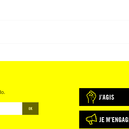
do.
J’AGIS
OK
JE M’ENGAG