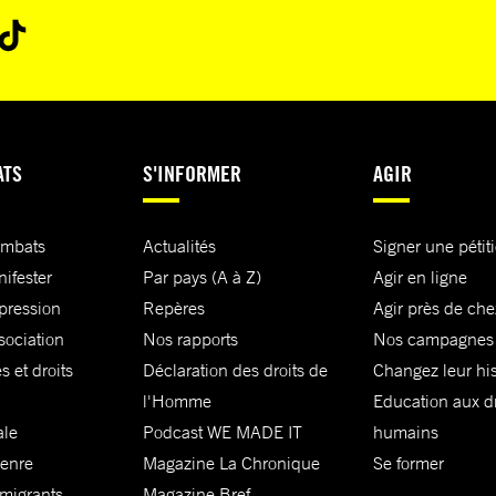
ATS
S'INFORMER
AGIR
ombats
Actualités
Signer une pétit
nifester
Par pays (A à Z)
Agir en ligne
xpression
Repères
Agir près de che
sociation
Nos rapports
Nos campagnes
s et droits
Déclaration des droits de
Changez leur his
l'Homme
Education aux dr
ale
Podcast WE MADE IT
humains
genre
Magazine La Chronique
Se former
 migrants
Magazine Bref