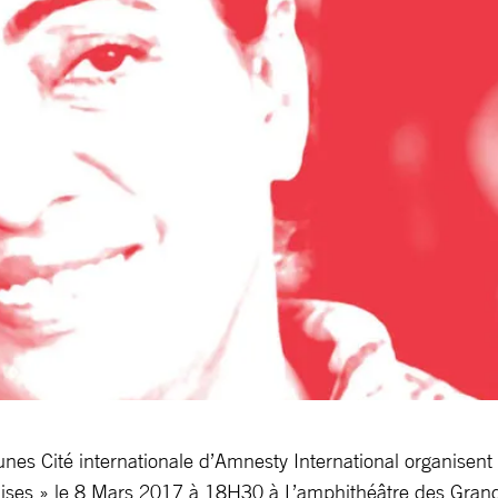
nes Cité internationale d’Amnesty International organisent 
ises » le 8 Mars 2017 à 18H30 à L’amphithéâtre des Grand