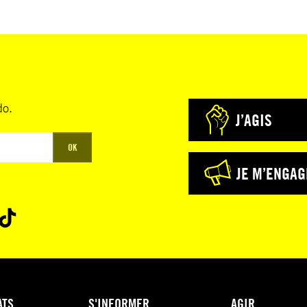
do.
J’AGIS
OK
JE M’ENGAG
ATS
S'INFORMER
AGIR