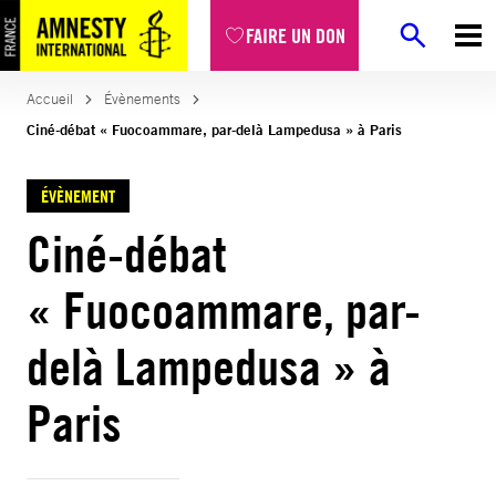
FAIRE UN DON
Accueil
Évènements
Ciné-débat « Fuocoammare, par-delà Lampedusa » à Paris
ÉVÈNEMENT
Ciné-débat
« Fuocoammare, par-
delà Lampedusa » à
Paris