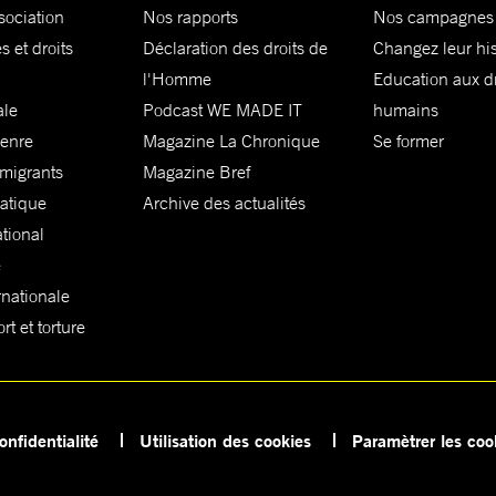
sociation
Nos rapports
Nos campagnes
s et droits
Déclaration des droits de
Changez leur his
l'Homme
Education aux dr
ale
Podcast WE MADE IT
humains
genre
Magazine La Chronique
Se former
 migrants
Magazine Bref
matique
Archive des actualités
ational
e
rnationale
t et torture
onfidentialité
Utilisation des cookies
Paramètrer les coo