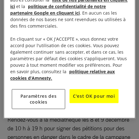
importants 10 jours pour signer, où militant.e.s,
ici
et la
politique de confidentialité de notre
membres, et sympathisant.e.s sont invités à agir –
partenaire Google en cliquant ici
. En aucun cas les
seul.e.s, en groupe ou en famille – autour d’activités
données de nos bases ne sont revendues ou utilisées à
de soutien aux personnes en danger que nous
des fins commerciales.
défendons (cartes de solidarité, dessins, etc.)et
En cliquant sur « OK J'ACCEPTE », vous donnez votre
d’interpellation des autorités (lettres aux autorités,
accord pour l'utilisation de ces cookies. Vous pouvez
pétitions, etc.).
également continuer sans accepter, et dans ce cas, les
paramètres par défaut des cookies s'appliqueront. Vous
pouvez à tout moment modifier vos préférences. Pour
Ce rendez-vous vous permettra aussi d’échanger sur
en savoir plus, consultez la
politique relative aux
l’ensemble des actions menées lors de cette
cookies d’Amnesty.
campagne qui a commencé le 2 décembre, mais
aussi sur l’ensemble du travail fait localement par
Paramètres des
C'est OK pour moi
cookies
nos militants durant l’année.
Rendez-vous à la médiathèque les 8 et 9 décembre
de 10 h à 19 h pour signer des pétitions pour des
personnes en danger dans le cadre de la campgane