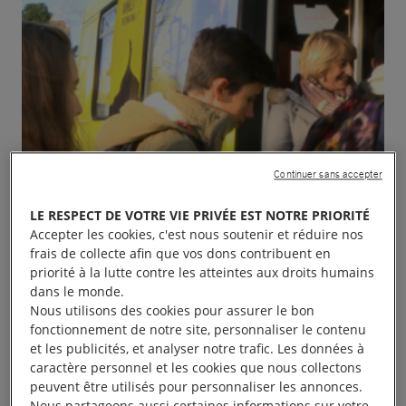
Continuer sans accepter
LE RESPECT DE VOTRE VIE PRIVÉE EST NOTRE PRIORITÉ
Accepter les cookies, c'est nous soutenir et réduire nos
frais de collecte afin que vos dons contribuent en
priorité à la lutte contre les atteintes aux droits humains
dans le monde.
Nous utilisons des cookies pour assurer le bon
fonctionnement de notre site, personnaliser le contenu
et les publicités, et analyser notre trafic. Les données à
Le Bus I Welcome sera à Lyon du 22 au 25 mars de
caractère personnel et les cookies que nous collectons
peuvent être utilisés pour personnaliser les annonces.
11 h à 18 h, place Carnot avec une exposition et
Nous partageons aussi certaines informations sur votre