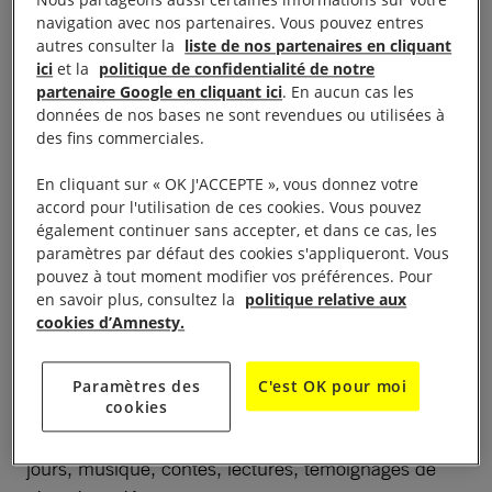
des vidéos. Animations avec permanences assurées
navigation avec nos partenaires. Vous pouvez entres
par les membres d’Amnesty de la région. Table de
autres consulter la
liste de nos partenaires en cliquant
ici
et la
politique de confidentialité de notre
presse avec documentation d’Amnesty et d’Alwane,
partenaire Google en cliquant ici
. En aucun cas les
association de soutien aux enfants syriens.
données de nos bases ne sont revendues ou utilisées à
Animations autour du bus : musiques dont le Duo
des fins commerciales.
Lambert/Abd Alrahman, saxophone et oud. Lectures
En cliquant sur « OK J'ACCEPTE », vous donnez votre
dont textes poétiques d’Alain Mabanckou,
accord pour l'utilisation de ces cookies. Vous pouvez
témoignages de réfugiés, contes, activités ludiques.
également continuer sans accepter, et dans ce cas, les
paramètres par défaut des cookies s'appliqueront. Vous
pouvez à tout moment modifier vos préférences. Pour
Les militants des groupes du Rhône et de la Loire
en savoir plus, consultez la
politique relative aux
invitent le public à venir découvrir le bus aux
cookies d’Amnesty.
couleurs d’Amnesty International qui sillonne la
France pour sensibiliser à l’importance de protéger
Paramètres des
C'est OK pour moi
et d’accueillir les personnes qui fuient la guerre et
cookies
les persécutions dans leur pays.Au fil des quatre
jours, musique, contes, lectures, témoignages de