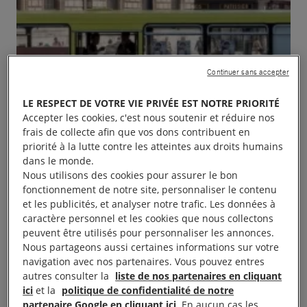
Continuer sans accepter
LE RESPECT DE VOTRE VIE PRIVÉE EST NOTRE PRIORITÉ
Accepter les cookies, c'est nous soutenir et réduire nos
frais de collecte afin que vos dons contribuent en
priorité à la lutte contre les atteintes aux droits humains
dans le monde.
Nous utilisons des cookies pour assurer le bon
fonctionnement de notre site, personnaliser le contenu
et les publicités, et analyser notre trafic. Les données à
caractère personnel et les cookies que nous collectons
peuvent être utilisés pour personnaliser les annonces.
Nous partageons aussi certaines informations sur votre
navigation avec nos partenaires. Vous pouvez entres
autres consulter la
liste de nos partenaires en cliquant
La Ville de La Rochelle reçoit le Bus I Welcome,
ici
et la
politique de confidentialité de notre
partenaire Google en cliquant ici
. En aucun cas les