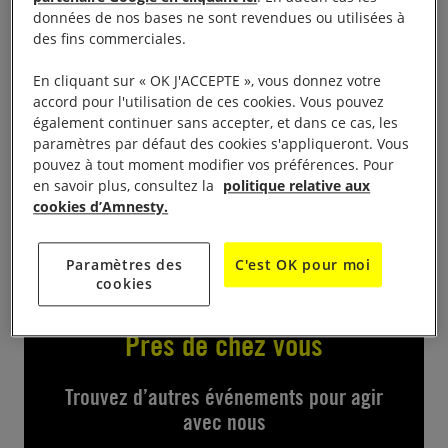
place du Commandant de la Motte Rouge, de 10 h
données de nos bases ne sont revendues ou utilisées à
à 18 h. Accueil du public, rencontre avec les
des fins commerciales.
membres du groupe, exposition, signatures de
En cliquant sur « OK J'ACCEPTE », vous donnez votre
pétitions.
accord pour l'utilisation de ces cookies. Vous pouvez
également continuer sans accepter, et dans ce cas, les
Contact
paramètres par défaut des cookies s'appliqueront. Vous
pouvez à tout moment modifier vos préférences. Pour
en savoir plus, consultez la
politique relative aux
amnesty.larochelle@gmail.com
cookies d’Amnesty.
Paramètres des
C'est OK pour moi
cookies
Près de chez vous
Trouvez d’autres événements pour agir
avec nous