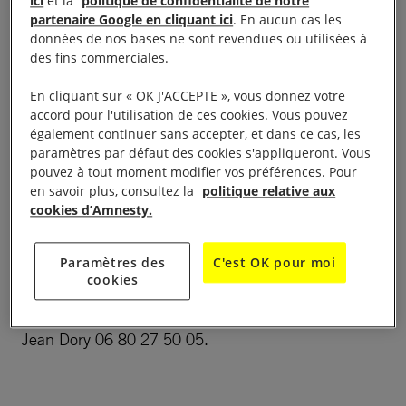
ici
et la
politique de confidentialité de notre
Le groupe de Saint-Maur traitera de l’accueil des
partenaire Google en cliquant ici
. En aucun cas les
réfugiés
dans le cadre de la campagne I Welcome
le
données de nos bases ne sont revendues ou utilisées à
à la salle de cinéma de l’Espace
23 mars à 20 h
des fins commerciales.
Jean-Marie Poirier Esplanade du 18 juin 1940, RER
En cliquant sur « OK J'ACCEPTE », vous donnez votre
A, station : Sucy-Bonneuil. Film
Bienvenus !
du
accord pour l'utilisation de ces cookies. Vous pouvez
réalisateur Rune Denstad Langlo, Intervenants :
également continuer sans accepter, et dans ce cas, les
paramètres par défaut des cookies s'appliqueront. Vous
Sylvie Houedenou A.I.F., Arnaud Bedouet réalisateur
pouvez à tout moment modifier vos préférences. Pour
du film Clandestins, Yves Ballard Cimade, Marie
en savoir plus, consultez la
politique relative aux
Carole Ciuntu Maire de Sucy-en-Brie, agapes en
cookies d’Amnesty.
clôture, entrée libre.
Paramètres des
C'est OK pour moi
Contact :
cookies
Jean Dory 06 80 27 50 05.