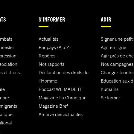
ATS
S'INFORMER
AGIR
ombats
Actualités
Signer une pétit
nifester
Par pays (A à Z)
Agir en ligne
xpression
Repères
Agir près de che
sociation
Nos rapports
Nos campagnes
s et droits
Déclaration des droits de
Changez leur his
l'Homme
Education aux dr
ale
Podcast WE MADE IT
humains
genre
Magazine La Chronique
Se former
 migrants
Magazine Bref
matique
Archive des actualités
ational
e