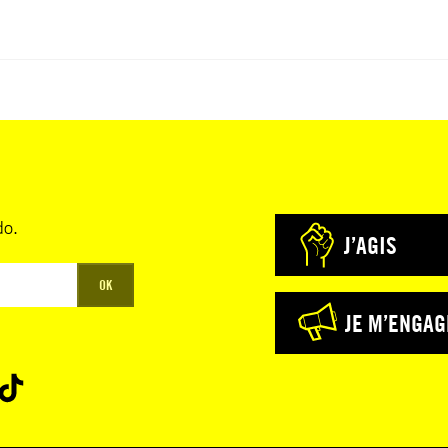
do.
J’AGIS
OK
JE M’ENGAG