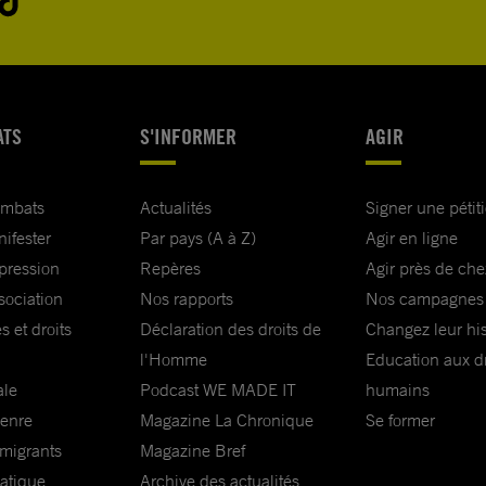
ATS
S'INFORMER
AGIR
ombats
Actualités
Signer une pétit
nifester
Par pays (A à Z)
Agir en ligne
xpression
Repères
Agir près de che
sociation
Nos rapports
Nos campagnes
s et droits
Déclaration des droits de
Changez leur his
l'Homme
Education aux dr
ale
Podcast WE MADE IT
humains
genre
Magazine La Chronique
Se former
 migrants
Magazine Bref
matique
Archive des actualités