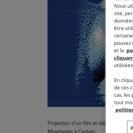
Nous ut
site, pe
données
être uti
certaine
pouvez e
et la
po
cliquant
utilisée
En cliqu
de ces 
cas, les
tout mom
politi
Projection d’un film et débat dans l
Miredames à Castres.