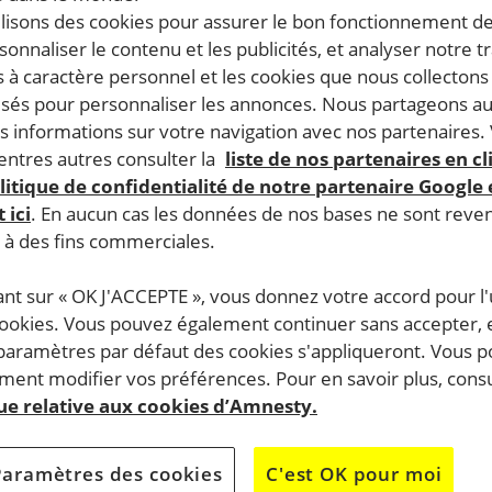
ilisons des cookies pour assurer le bon fonctionnement d
rsonnaliser le contenu et les publicités, et analyser notre tr
 à caractère personnel et les cookies que nous collecton
lisés pour personnaliser les annonces. Nous partageons au
s informations sur votre navigation avec nos partenaires.
ntres autres consulter la
liste de nos partenaires en cl
litique de confidentialité de notre partenaire Google
 ici
. En aucun cas les données de nos bases ne sont rev
s à des fins commerciales.
ant sur « OK J'ACCEPTE », vous donnez votre accord pour l'u
cookies. Vous pouvez également continuer sans accepter, 
 paramètres par défaut des cookies s'appliqueront. Vous 
ent modifier vos préférences. Pour en savoir plus, consu
que relative aux cookies d’Amnesty.
e cadre de la campagne « I welcome » de 20 h à 22 h 30 le
Paramètres des cookies
C'est OK pour moi