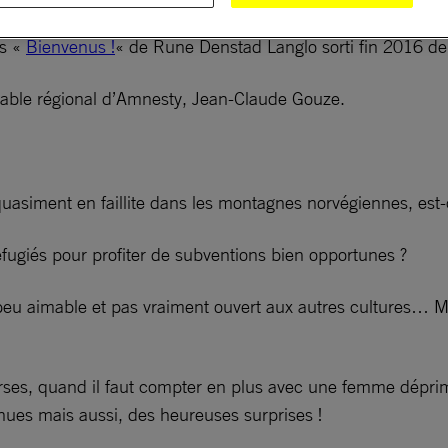
is «
Bienvenus !
« de Rune Denstad Langlo sorti fin 2016 d
sable régional d’Amnesty, Jean-Claude Gouze.
uasiment en faillite dans les montagnes norvégiennes, est-c
efugiés pour profiter de subventions bien opportunes ?
 peu aimable et pas vraiment ouvert aux autres cultures… M
erses, quand il faut compter en plus avec une femme déprim
nues mais aussi, des heureuses surprises !