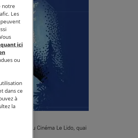
e notre
afic. Les
s peuvent
ssi
 Vous
iquant ici
 en
endues ou
tilisation
et dans ce
pouvez à
ltez la
 27 novembre au Cinéma Le Lido, quai