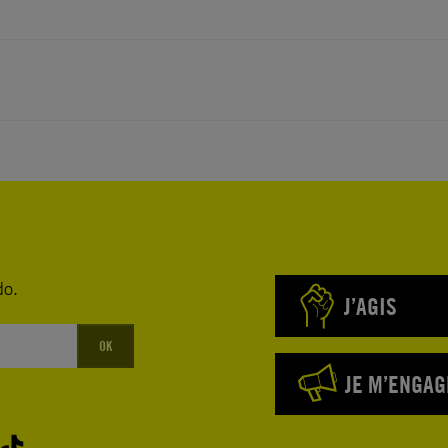
do.
J’AGIS
OK
JE M’ENGAG