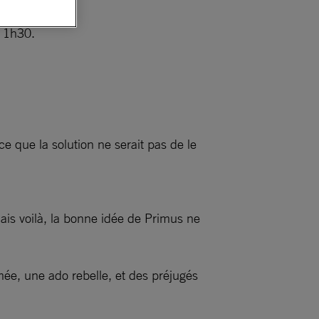
e 1h30.
e que la solution ne serait pas de le
ais voilà, la bonne idée de Primus ne
ée, une ado rebelle, et des préjugés