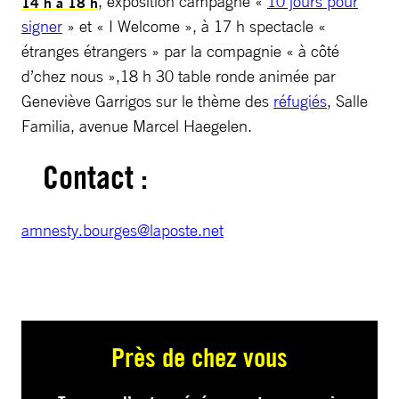
, exposition campagne «
10 jours pour
14 h à 18 h
signer
» et « I Welcome », à 17 h spectacle «
étranges étrangers » par la compagnie « à côté
d’chez nous »,18 h 30 table ronde animée par
Geneviève Garrigos sur le thème des
réfugiés
, Salle
Familia, avenue Marcel Haegelen.
Contact :
amnesty.bourges@laposte.net
Près de chez vous