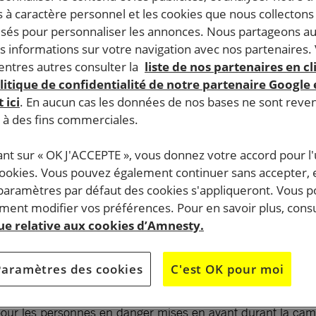
 à caractère personnel et les cookies que nous collecton
lisés pour personnaliser les annonces. Nous partageons au
s informations sur votre navigation avec nos partenaires.
ntres autres consulter la
liste de nos partenaires en cl
litique de confidentialité de notre partenaire Google
 ici
. En aucun cas les données de nos bases ne sont rev
s à des fins commerciales.
ant sur « OK J'ACCEPTE », vous donnez votre accord pour l'u
cookies. Vous pouvez également continuer sans accepter, 
 paramètres par défaut des cookies s'appliqueront. Vous 
ent modifier vos préférences. Pour en savoir plus, consu
que relative aux cookies d’Amnesty.
Paramètres des cookies
C'est OK pour moi
nal tiendra un stand de signatures de 14hà 18h Les Unelle
 pour les personnes en danger mises en avant durant la c