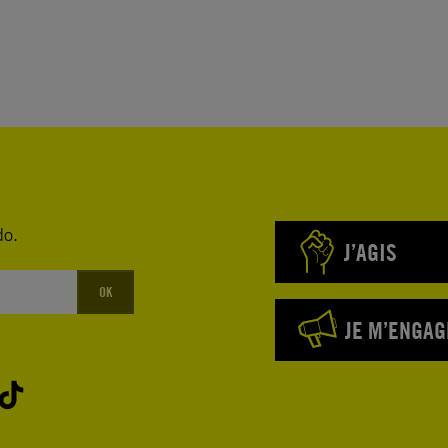
do.
J’AGIS
OK
JE M’ENGAG