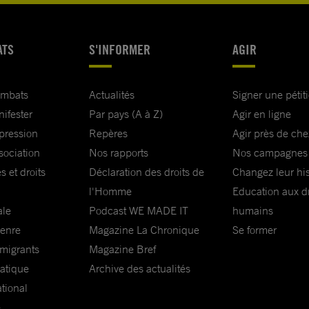
ATS
S'INFORMER
AGIR
ombats
Actualités
Signer une pétit
nifester
Par pays (A à Z)
Agir en ligne
xpression
Repères
Agir près de che
sociation
Nos rapports
Nos campagnes
s et droits
Déclaration des droits de
Changez leur his
l'Homme
Education aux dr
ale
Podcast WE MADE IT
humains
genre
Magazine La Chronique
Se former
 migrants
Magazine Bref
matique
Archive des actualités
ational
e