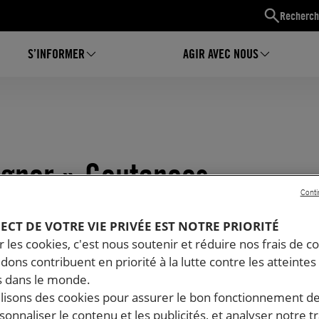
Recherch
S’INFORMER
AGIR AVEC NOUS
signer » Coutances
Conti
PECT DE VOTRE VIE PRIVÉE EST NOTRE PRIORITÉ
 les cookies, c'est nous soutenir et réduire nos frais de co
dons contribuent en priorité à la lutte contre les atteintes
 dans le monde.
ilisons des cookies pour assurer le bon fonctionnement d
rsonnaliser le contenu et les publicités, et analyser notre tr