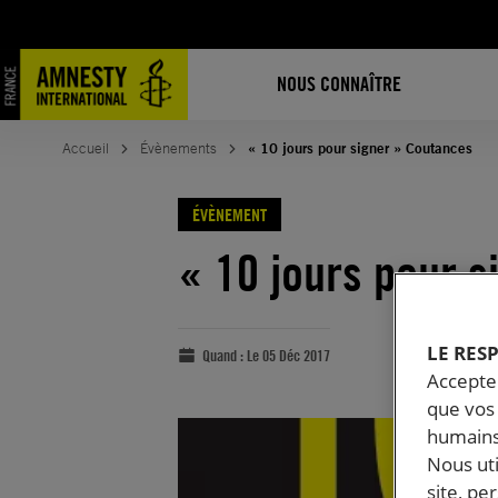
NOUS CONNAÎTRE
Accueil
Évènements
« 10 jours pour signer » Coutances
ÉVÈNEMENT
« 10 jours pour 
LE RES
Quand :
Le 05 Déc 2017
Accepter
que vos 
humains
Nous ut
site, pe