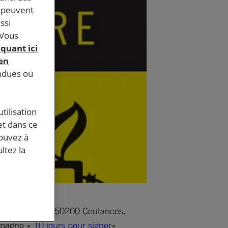
s peuvent
ssi
 Vous
iquant ici
 en
endues ou
tilisation
et dans ce
pouvez à
ltez la
s, rue St Maur, 50200 Coutances.
ampagne «
10 jours pour signer
«