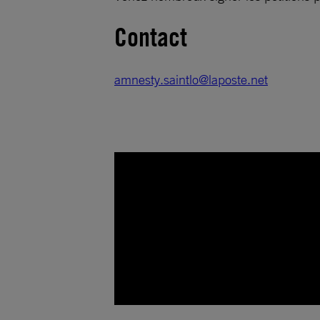
Contact
amnesty.saintlo@laposte.net