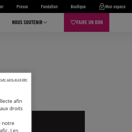
er
Presse
Fondation
Boutique
Mon espace
NOUS SOUTENIR
FAIRE UN DON
nuer sans accepter
llecte afin
 aux droits
e notre
afic. Les