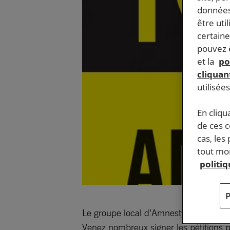
données
être uti
certaine
pouvez e
et la
po
cliquant
utilisée
En cliqu
de ces 
cas, les
tout mom
politi
Le groupe local d’Amnesty Internatio
Venez nombreux signer les pétitions