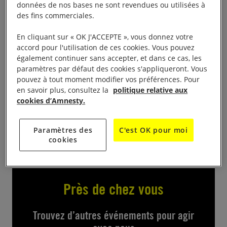
de signatures de pétition «
10 jours pour signer
« ,
données de nos bases ne sont revendues ou utilisées à
de 10h à 16h, à la médiathèque Tarentaize. Nous
des fins commerciales.
vous attendons nombreux, chaque signatures
En cliquant sur « OK J'ACCEPTE », vous donnez votre
compte pour venir en aide aux personnes en danger
accord pour l'utilisation de ces cookies. Vous pouvez
mises en avant lors de cette campagne mondiale.
également continuer sans accepter, et dans ce cas, les
paramètres par défaut des cookies s'appliqueront. Vous
pouvez à tout moment modifier vos préférences. Pour
Contact
en savoir plus, consultez la
politique relative aux
cookies d’Amnesty.
st.etienne.amnesty@gmail.com
Paramètres des
C'est OK pour moi
cookies
Près de chez vous
Trouvez d’autres événements pour agir