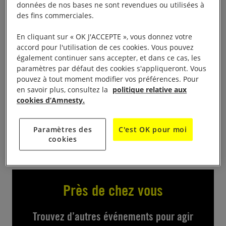
Présentation des 10 cas et des pétitions «
10 jours
données de nos bases ne sont revendues ou utilisées à
des fins commerciales.
pour signe
r » à partir de 13h30 jusqu’à 19 h, place
de la Liberté. Les militants d’Amnesty International
En cliquant sur « OK J'ACCEPTE », vous donnez votre
vous attendent nombreux pour vous mobilisez pour
accord pour l'utilisation de ces cookies. Vous pouvez
également continuer sans accepter, et dans ce cas, les
des personnes en danger.
paramètres par défaut des cookies s'appliqueront. Vous
pouvez à tout moment modifier vos préférences. Pour
Contact
en savoir plus, consultez la
politique relative aux
cookies d’Amnesty.
michelle.rostan@laposte.net
Paramètres des
C'est OK pour moi
cookies
Près de chez vous
Trouvez d’autres événements pour agir