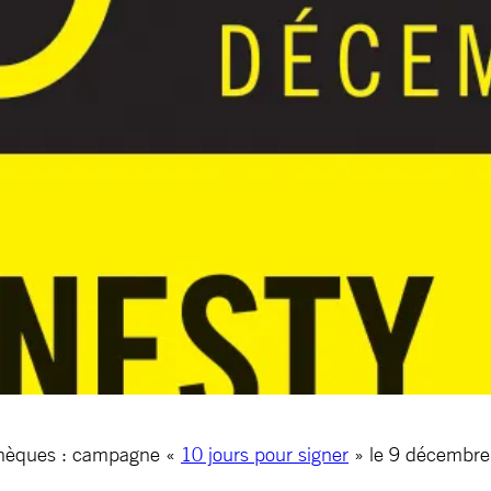
othèques : campagne «
10 jours pour signer
» le 9 décembre 