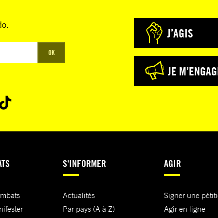
do.
J’AGIS
OK
JE M’ENGAG
ATS
S'INFORMER
AGIR
ombats
Actualités
Signer une pétit
nifester
Par pays (A à Z)
Agir en ligne