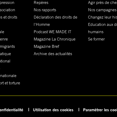
xpression
Repères
Agir près de che
sociation
Nos rapports
Nos campagnes
s et droits
Déclaration des droits de
Changez leur his
l'Homme
Education aux dr
ale
Podcast WE MADE IT
humains
genre
Magazine La Chronique
Se former
 migrants
Magazine Bref
matique
Archive des actualités
ational
e
rnationale
t et torture
onfidentialité
Utilisation des cookies
Paramètrer les coo