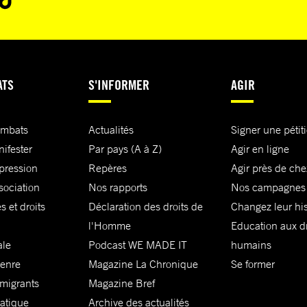
ATS
S'INFORMER
AGIR
ombats
Actualités
Signer une pétit
nifester
Par pays (A à Z)
Agir en ligne
xpression
Repères
Agir près de che
sociation
Nos rapports
Nos campagnes
s et droits
Déclaration des droits de
Changez leur his
l'Homme
Education aux dr
ale
Podcast WE MADE IT
humains
genre
Magazine La Chronique
Se former
 migrants
Magazine Bref
matique
Archive des actualités