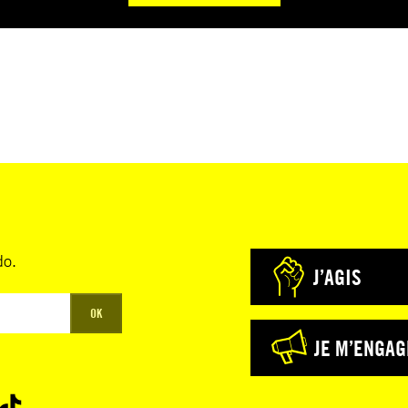
do.
J’AGIS
OK
JE M’ENGAG