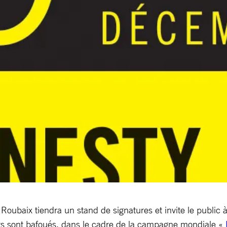
oubaix tiendra un stand de signatures et invite le public à 
ts sont bafoués, dans le cadre de la campagne mondiale «