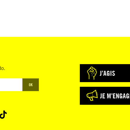
do.
J’AGIS
OK
JE M’ENGAG