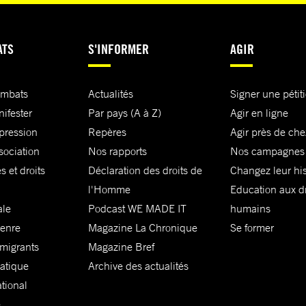
ATS
S'INFORMER
AGIR
ombats
Actualités
Signer une pétit
nifester
Par pays (A à Z)
Agir en ligne
xpression
Repères
Agir près de che
sociation
Nos rapports
Nos campagnes
s et droits
Déclaration des droits de
Changez leur his
l'Homme
Education aux dr
ale
Podcast WE MADE IT
humains
genre
Magazine La Chronique
Se former
 migrants
Magazine Bref
matique
Archive des actualités
ational
e