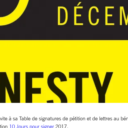
e à sa Table de signatures de pétition et de lettres au bén
ction
10 Jours pour signer
2017.