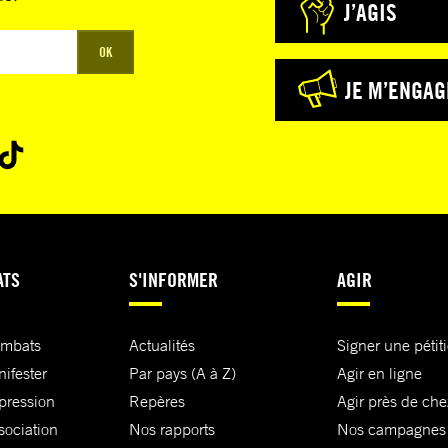
J’AGIS
OK
JE M’ENGAG
ATS
S'INFORMER
AGIR
ombats
Actualités
Signer une pétit
nifester
Par pays (A à Z)
Agir en ligne
xpression
Repères
Agir près de che
sociation
Nos rapports
Nos campagnes