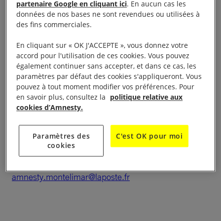
partenaire Google en cliquant ici
. En aucun cas les
Le Centre d’action régional pour les 10 jours pour
données de nos bases ne sont revendues ou utilisées à
des fins commerciales.
signer sera installé sous une tente où vous pourrez
signer les pétitions en faveur de personnes en
En cliquant sur « OK J'ACCEPTE », vous donnez votre
danger de notre campagne
10 jours pour signer
accord pour l'utilisation de ces cookies. Vous pouvez
également continuer sans accepter, et dans ce cas, les
dans un espace des plus convivial.
paramètres par défaut des cookies s'appliqueront. Vous
pouvez à tout moment modifier vos préférences. Pour
Samedi 10 décembre 2017 de 9h30 à 17 h
en savoir plus, consultez la
politique relative aux
cookies d’Amnesty.
Parvis de la médiathèque de Montélimar
Paramètres des
C'est OK pour moi
Contact :
cookies
amnesty.montelimar@laposte.fr