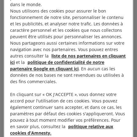
d’Amnesty International
dans le monde.
Nous utilisons des cookies pour assurer le bon
À l’heure des bilans,
la nuance s’impose. Le
fonctionnement de notre site, personnaliser le contenu
et les publicités, et analyser notre trafic. Les données à
Moyen-Orient est en ruines, en partie à cause des
caractère personnel et les cookies que nous collectons
erreurs de la Maison-Blanche. Guantánamo n’a pas
peuvent être utilisés pour personnaliser les annonces.
fermé. Black Lives Matter s’est organisé contre les
Nous partageons aussi certaines informations sur votre
navigation avec nos partenaires. Vous pouvez entres
discriminations dont les Noirs restent victimes. Mais
autres consulter la
liste de nos partenaires en cliquant
la réforme du système de santé, le mariage
ici
et la
politique de confidentialité de notre
homosexuel, le redressement de l’économie sont
partenaire Google en cliquant ici
. En aucun cas les
données de nos bases ne sont revendues ou utilisées à
des succès pour le président sortant.
des fins commerciales.
Donald Trump et Hillary Clinton
s’affrontent
En cliquant sur « OK J'ACCEPTE », vous donnez votre
désormais dans un match à l’issue incertaine, qui
accord pour l'utilisation de ces cookies. Vous pouvez
également continuer sans accepter, et dans ce cas, les
montre que les fractures de l’Amérique restent
paramètres par défaut des cookies s'appliqueront. Vous
profondes. Si le président Obama n’a changé ni la
pouvez à tout moment modifier vos préférences. Pour
face du monde ni celle de l’Amérique, les lignes ont
en savoir plus, consultez la
politique relative aux
cookies d’Amnesty.
cependant bougé. Rencontres à New York et à San