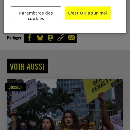
Francisco avec les acteurs de terrain et les militants
Paramètres des
C'est OK pour moi
des droits humains.
cookies
Partager
VOIR AUSSI
DOSSIER