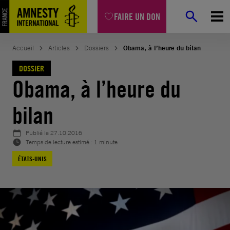
Aller
FAIRE UN DON
au
contenu
Accueil
Articles
Dossiers
Obama, à l’heure du bilan
DOSSIER
Obama, à l’heure du
bilan
Publié le
27.10.2016
Temps de lecture estimé : 1 minute
ÉTATS-UNIS