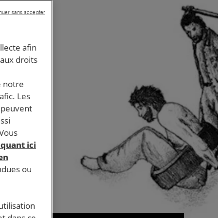
nuer sans accepter
llecte afin
 aux droits
e notre
afic. Les
s peuvent
ssi
 Vous
iquant ici
 en
endues ou
tilisation
et dans ce