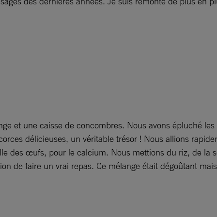
es visages des dernières années. Je suis remonté de plus en
ange et une caisse de concombres. Nous avons épluché les o
 écorces délicieuses, un véritable trésor ! Nous allions rap
e des œufs, pour le calcium. Nous mettions du riz, de la 
on de faire un vrai repas. Ce mélange était dégoûtant mais