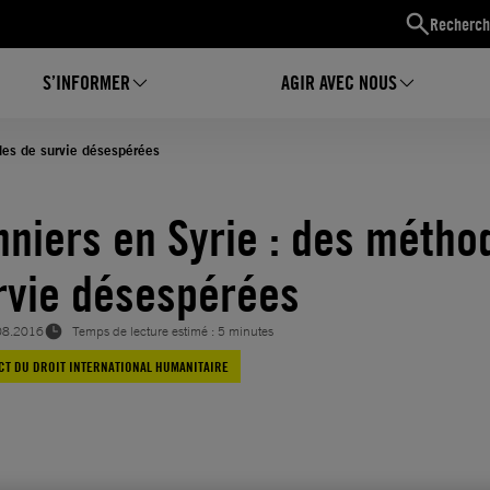
Recherch
S’INFORMER
AGIR AVEC NOUS
des de survie désespérées
nniers en Syrie : des métho
rvie désespérées
08.2016
Temps de lecture estimé : 5 minutes
CT DU DROIT INTERNATIONAL HUMANITAIRE