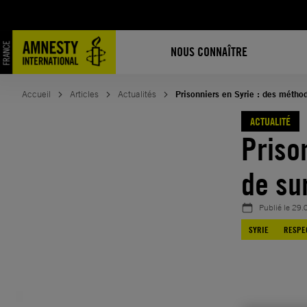
Aller
au
contenu
NOUS CONNAÎTRE
Accueil
Articles
Actualités
Prisonniers en Syrie : des métho
ACTUALITÉ
Priso
de su
Publié le
29.
SYRIE
RESPE