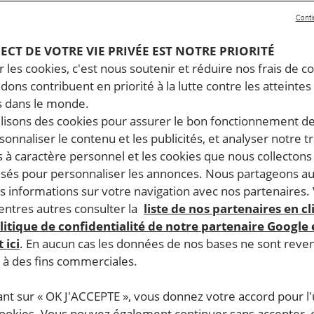
Conti
PECT DE VOTRE VIE PRIVÉE EST NOTRE PRIORITÉ
 les cookies, c'est nous soutenir et réduire nos frais de co
dons contribuent en priorité à la lutte contre les atteintes
 dans le monde.
ilisons des cookies pour assurer le bon fonctionnement d
rsonnaliser le contenu et les publicités, et analyser notre tr
 à caractère personnel et les cookies que nous collecton
lisés pour personnaliser les annonces. Nous partageons au
s informations sur votre navigation avec nos partenaires.
ntres autres consulter la
liste de nos partenaires en cl
litique de confidentialité de notre partenaire Google
 ici
. En aucun cas les données de nos bases ne sont rev
s à des fins commerciales.
ant sur « OK J'ACCEPTE », vous donnez votre accord pour l'u
cookies. Vous pouvez également continuer sans accepter, 