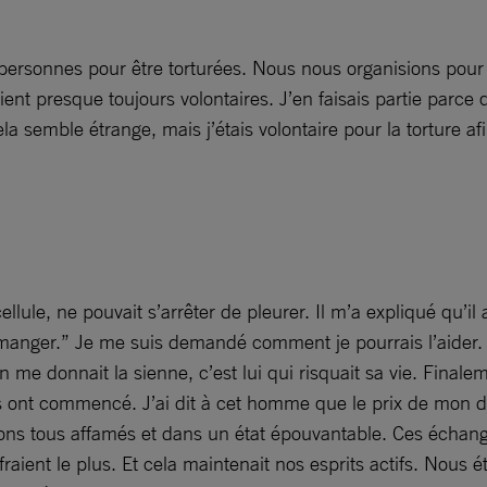
personnes pour être torturées. Nous nous organisions pour 
ent presque toujours volontaires. J’en faisais partie parce qu
Cela semble étrange, mais j’étais volontaire pour la torture
ule, ne pouvait s’arrêter de pleurer. Il m’a expliqué qu’il a
à manger.” Je me suis demandé comment je pourrais l’aider. 
 me donnait la sienne, c’est lui qui risquait sa vie. Finale
ges ont commencé. J’ai dit à cet homme que le prix de mon 
ions tous affamés et dans un état épouvantable. Ces échang
fraient le plus. Et cela maintenait nos esprits actifs. Nous 