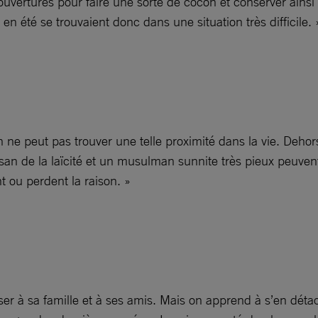
s couvertures pour faire une sorte de cocon et conserver ain
 en été se trouvaient donc dans une situation très difficile. 
 ne peut pas trouver une telle proximité dans la vie. Dehor
tisan de la laïcité et un musulman sunnite très pieux peuv
 ou perdent la raison. »
ser à sa famille et à ses amis. Mais on apprend à s’en déta