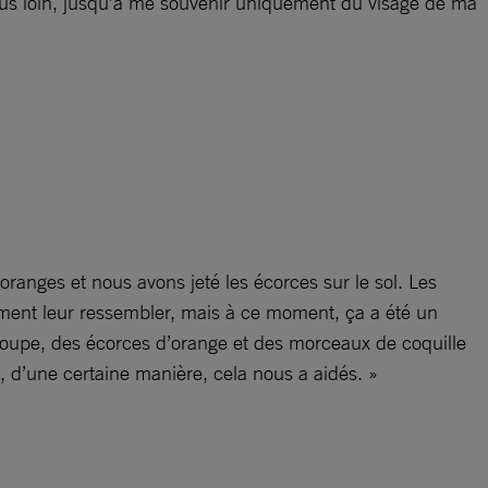
 plus loin, jusqu’à me souvenir uniquement du visage de ma
ranges et nous avons jeté les écorces sur le sol. Les
idement leur ressembler, mais à ce moment, ça a été un
soupe, des écorces d’orange et des morceaux de coquille
, d’une certaine manière, cela nous a aidés. »