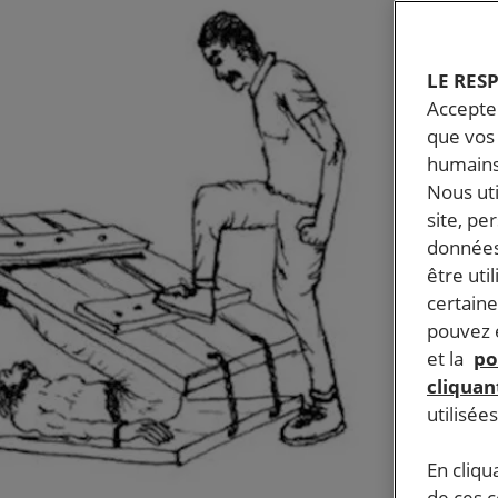
LE RES
Accepter
que vos 
humains
Nous ut
site, pe
données
être uti
certaine
pouvez e
et la
po
cliquant
utilisée
En cliqu
de ces 