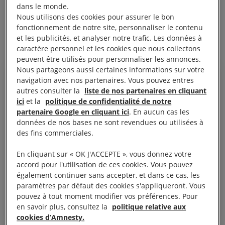
restreignant de manière injustifiée et très forte les
dans le monde.
Nous utilisons des cookies pour assurer le bon
droits à la liberté d’expression, de réunion pacifique
fonctionnement de notre site, personnaliser le contenu
et d’association.
et les publicités, et analyser notre trafic. Les données à
caractère personnel et les cookies que nous collectons
peuvent être utilisés pour personnaliser les annonces.
Nous partageons aussi certaines informations sur votre
navigation avec nos partenaires. Vous pouvez entres
autres consulter la
liste de nos partenaires en cliquant
ici
et la
politique de confidentialité de notre
Si les citoyens ne peuvent pas
partenaire Google en cliquant ici
. En aucun cas les
s'exprimer librement ni
données de nos bases ne sont revendues ou utilisées à
des fins commerciales.
s'impliquer politiquement sans
avoir peur, comment peuvent-ils
En cliquant sur « OK J'ACCEPTE », vous donnez votre
prendre part à ce référendum ?
accord pour l'utilisation de ces cookies. Vous pouvez
également continuer sans accepter, et dans ce cas, les
Josef Benedict, directeur adjoint pour l’Asie du Sud-Est et le
paramètres par défaut des cookies s'appliqueront. Vous
Pacifique à Amnesty International.
pouvez à tout moment modifier vos préférences. Pour
en savoir plus, consultez la
politique relative aux
cookies d’Amnesty.