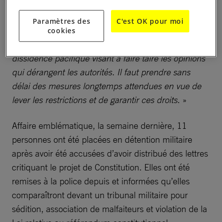
«
Il ne s’agit pas de mesures provisoires favorisant la
Paramètres des
C'est OK pour moi
paix et l’ordre comme le prétend le gouvernement,
cookies
mais d’une criminalisation constante de la
dissidence pacifique visant à faire taire les opinions
qui dérangent les autorités. Il faut prendre sans
délai des mesures longtemps attendues en vue de
lever les restrictions et de garantir ces droits
. »
Affaire emblématique, la semaine dernière, 11
personnes ont été placées en détention militaire
après avoir été accusées d’avoir distribué des lettres
critiquant le projet de Constitution. Elles ont été
remises à la police depuis et informées qu’elles
comparaîtront devant un tribunal militaire pour
sédition, association de malfaiteurs et violation de la