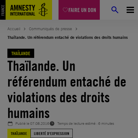
Aller
FAIRE UN DON
au
contenu
Accueil
Communiqués de presse
Thaïlande. Un référendum entaché de violations des droits humains
THAÏLANDE
Thaïlande. Un
référendum entaché de
violations des droits
humains
Publié le
07.08.2016
Temps de lecture estimé : 6 minutes
THAÏLANDE
LIBERTÉ D'EXPRESSION