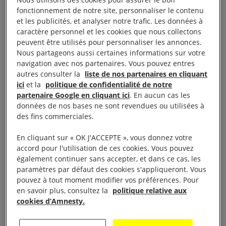
permis de changer la vie de plus de 100
fonctionnement de notre site, personnaliser le contenu
personnes. Présente dans 200 pays, elle se
et les publicités, et analyser notre trafic. Les données à
déroulera en France du 2 au 12 décembre, avec un
caractère personnel et les cookies que nous collectons
peuvent être utilisés pour personnaliser les annonces.
lancement le 2 décembre à Marseille en hommage
Nous partageons aussi certaines informations sur votre
à Zineb Redouane
, quatre ans jour pour jour après
navigation avec nos partenaires. Vous pouvez entres
autres consulter la
liste de nos partenaires en cliquant
son décès. Partout, l’ONG proposera des actions de
ici
et la
politique de confidentialité de notre
soutien, invitant le public à manifester sa
partenaire Google en cliquant ici
. En aucun cas les
solidarité, son indignation et son espoir, avec la
données de nos bases ne sont revendues ou utilisées à
des fins commerciales.
conviction qu’une lettre, une signature ou un
message sur les réseaux sociaux peuvent changer
En cliquant sur « OK J'ACCEPTE », vous donnez votre
les choses. Cette année, chacune des situations
accord pour l'utilisation de ces cookies. Vous pouvez
également continuer sans accepter, et dans ce cas, les
mise en avant témoigne des menaces et entraves
paramètres par défaut des cookies s'appliqueront. Vous
pesant sur le droit de manifester dans le monde
pouvez à tout moment modifier vos préférences. Pour
en savoir plus, consultez la
politique relative aux
entier.
cookies d’Amnesty.
«
De nombreuses libertés et avancées sociales se